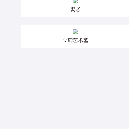
聚贤
立碑艺术墓