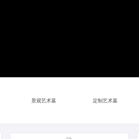
景观艺术墓
定制艺术墓