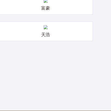
富豪
天浩