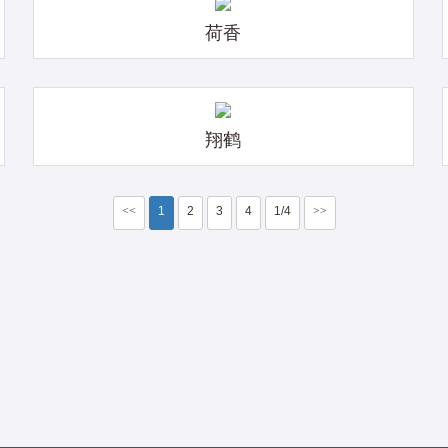
荷香
翔鹤
<<
1
2
3
4
1/4
>>